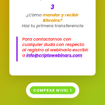
3
¿Cómo
mandar y recibir
Bitcoins?
Haz tu primera transferencia
Para contactarnos con
cualquier duda con respecto
al registro al webinario escribir
a
info@criptowebinars.com
COMPRAR NIVEL 1