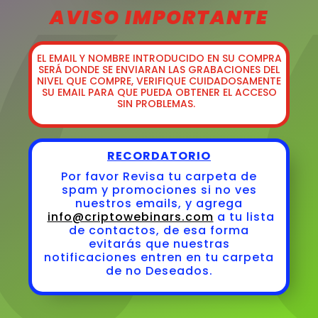
AVISO IMPORTANTE
EL
EMAIL Y NOMBRE
INTRODUCIDO EN SU COMPRA
SERÁ DONDE SE ENVIARAN LAS GRABACIONES DEL
NIVEL QUE COMPRE,
VERIFIQUE CUIDADOSAMENTE
SU EMAIL
PARA QUE PUEDA OBTENER EL ACCESO
SIN PROBLEMAS.
RECORDATORIO
Por favor Revisa tu carpeta de
spam y promociones si no ves
nuestros emails, y agrega
info@criptowebinars.com
a tu lista
de contactos, de esa forma
evitarás que nuestras
notificaciones entren en tu carpeta
de no Deseados.